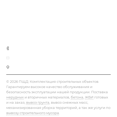
Предложения
Статьи
Реквизиты
Контакты
+7 (812) 603-93-53
info@pesok-sheben-dostavka.ru
Фермское шоссе, 30
© 2026 ПЩД:
Комплектация строительных объектов
.
Гарантируем высокое качество обслуживания и
безопасность эксплуатации нашей продукции. Поставка
нерудных
и вторичных материалов,
бетона
,
ЖБИ
готовых
и на заказ,
вывоз грунта
, вывоз снежных масс,
механизированная уборка территорий, а так же услуги по
вывозу строительного мусора
.