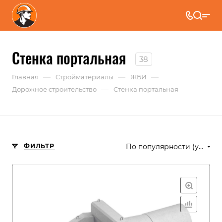
Стенка портальная
38
—
—
—
Главная
Стройматериалы
ЖБИ
—
Дорожное строительство
Стенка портальная
ФИЛЬТР
По популярности (убывание)