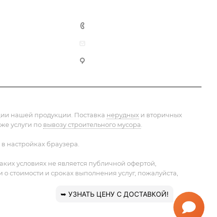
+7 (812) 603-93-53
info@pesok-sheben-dostavka.ru
Фермское шоссе, 30
ации нашей продукции. Поставка
нерудных
и вторичных
 же услуги по
вывозу строительного мусора
.
 в настройках браузера.
ких условиях не является публичной офертой,
 стоимости и сроках выполнения услуг, пожалуйста,