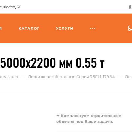
 шоссе, 30
Я
КАТАЛОГ
УСЛУГИ
5000x2200 мм 0.55 т
—
—
тельство
Лотки железобетонные Серия 3.501.1-179.94
Лот
➥ Комплектуем строительные
объекты под Ваши задачи.