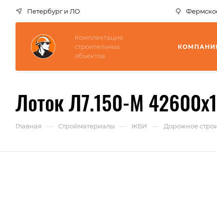
Петербург и ЛО
Фермское
Комплектация
строительных
КОМПАНИ
объектов
Лоток Л7.150-М 42600x1
—
—
—
Главная
Стройматериалы
ЖБИ
Дорожное строи