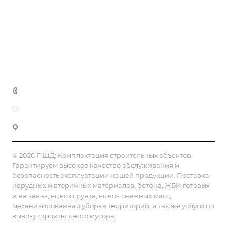
Статьи
Реквизиты
Контакты
+7 (812) 603-93-53
info@pesok-sheben-dostavka.ru
Фермское шоссе, 30
© 2026 ПЩД:
Комплектация строительных объектов
.
Гарантируем высокое качество обслуживания и
безопасность эксплуатации нашей продукции. Поставка
нерудных
и вторичных материалов,
бетона
,
ЖБИ
готовых
и на заказ,
вывоз грунта
, вывоз снежных масс,
механизированная уборка территорий, а так же услуги по
вывозу строительного мусора
.