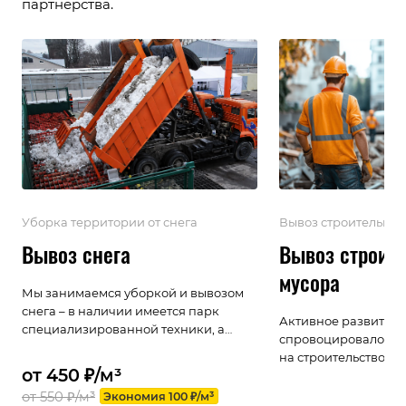
партнерства.
Уборка территории от снега
Вывоз строительног
Вывоз снега
Вывоз строит
мусора
Мы занимаемся уборкой и вывозом
снега – в наличии имеется парк
Активное развитие 
специализированной техники, а
спровоцировало по
также штат квалифицированных
на строительство и 
сотрудников. Вне зависимости от
от 450 ₽/м³
работы. Увеличилос
типа территории (придомовые
остающегося после 
от 550 ₽/м³
Экономия 100 ₽/м³
площадки, автопарковки,