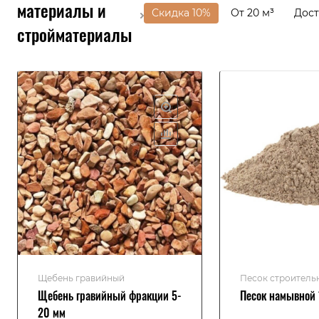
материалы и
Скидка 10%
от 20 м³
Дос
стройматериалы
Щебень гравийный
Песок строитель
Щебень гравийный фракции 5-
Песок намывной 1
20 мм