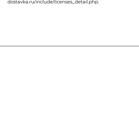
dostavka.ru/include/licenses_detail.php
.
Каталог
Услуги
Компания
Предложения
Статьи
Реквизиты
Контакты