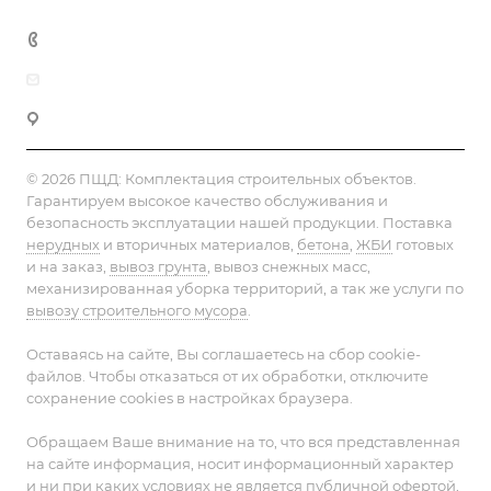
+7 (812) 603-93-53
info@pesok-sheben-dostavka.ru
Фермское шоссе, 30
© 2026 ПЩД:
Комплектация строительных объектов
.
Гарантируем высокое качество обслуживания и
безопасность эксплуатации нашей продукции. Поставка
нерудных
и вторичных материалов,
бетона
,
ЖБИ
готовых
и на заказ,
вывоз грунта
, вывоз снежных масс,
механизированная уборка территорий, а так же услуги по
вывозу строительного мусора
.
Оставаясь на сайте, Вы соглашаетесь на сбор cookie-
файлов. Чтобы отказаться от их обработки, отключите
сохранение cookies в настройках браузера.
Обращаем Ваше внимание на то, что вся представленная
на сайте информация, носит информационный характер
и ни при каких условиях не является публичной офертой,