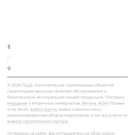
Статьи
Реквизиты
Контакты
+7 (812) 603-93-53
info@pesok-sheben-dostavka.ru
Фермское шоссе, 30
© 2026 ПЩД:
Комплектация строительных объектов
.
Гарантируем высокое качество обслуживания и
безопасность эксплуатации нашей продукции. Поставка
нерудных
и вторичных материалов,
бетона
,
ЖБИ
готовых
и на заказ,
вывоз грунта
, вывоз снежных масс,
механизированная уборка территорий, а так же услуги по
вывозу строительного мусора
.
Оставаясь на сайте, Вы соглашаетесь на сбор cookie-